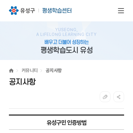
전체
YUSEONG,
A LIFELONG LEARNING CITY
배우고 더불어 성장하는
평생학습도시 유성
커뮤니티
공지사항
공지사항
유성구민 인증방법