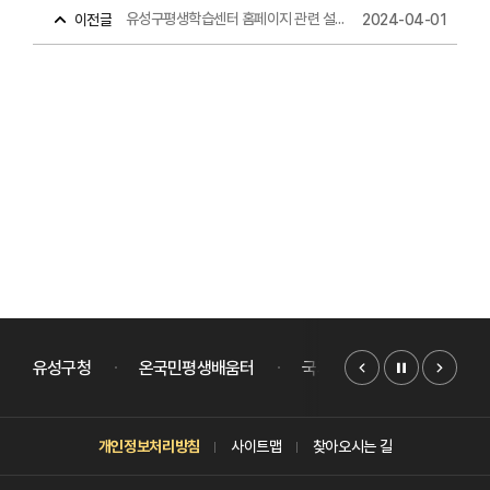
유성구평생학습센터 홈페이지 관련 설문조사 안내
이전글
2024-04-01
배너모음
슬라이드
유성구청
온국민평생배움터
국가평생교육진흥원
개인정보처리방침
사이트맵
찾아오시는 길