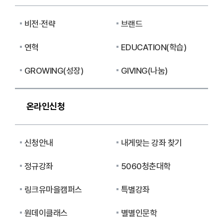
비전∙전략
브랜드
연혁
EDUCATION(학습)
GROWING(성장)
GIVING(나눔)
온라인신청
신청안내
내게맞는 강좌 찾기
정규강좌
5060청춘대학
링크유마을캠퍼스
특별강좌
원데이클래스
별별인문학