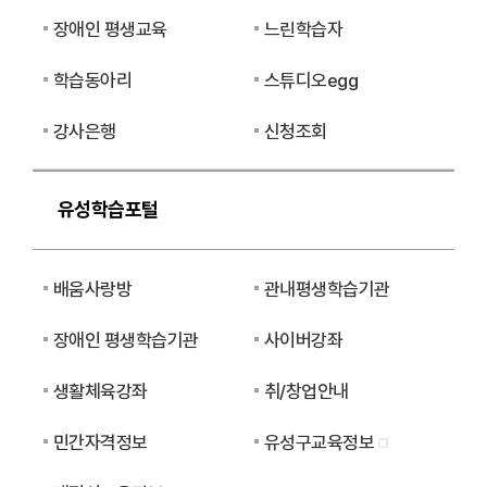
장애인 평생교육
느린학습자
학습동아리
스튜디오egg
강사은행
신청조회
유성학습포털
배움사랑방
관내평생학습기관
장애인 평생학습기관
사이버강좌
생활체육강좌
취/창업안내
민간자격정보
유성구교육정보