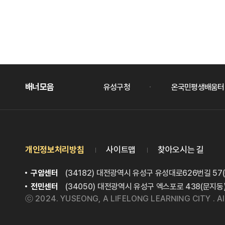
배너모음
슬라이드
배너모음
대전평생교육진흥원
유성구청
온국민평생배움터
개인정보처리방침
사이트맵
찾아오시는 길
구암센터
(34182) 대전광역시 유성구 유성대로626번길 57
전민센터
(34050) 대전광역시 유성구 엑스포로 438(문지동
ⓒ 2024. YUSEONG, A LIFELONG LEARNING CITY . All