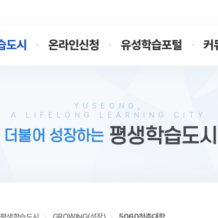
습도시
온라인신청
유성학습포털
커
YUSEONG,
A LIFELONG LEARNING CITY
평생학습도시
 더불어 성장하는
평생학습도시
GROWING(성장)
5060청춘대학