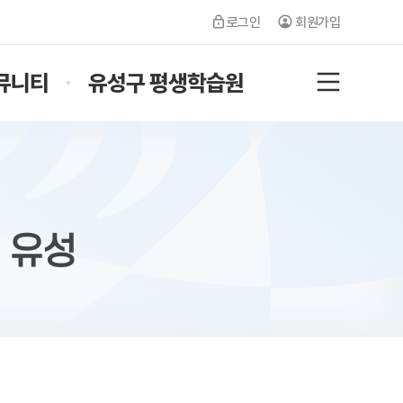
로그인
회원가입
뮤니티
유성구 평생학습원
전체메뉴
 유성