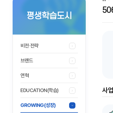
5
평생학습도시
비전∙전략
브랜드
연혁
사
EDUCATION(학습)
GROWING(성장)