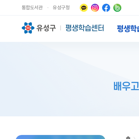
통합도서관
유성구청
평생학
배우고