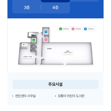
3층
4층
배치도상
죄측
최하단
전민센터
사무실
기준
주요시설
시계방향으로
통신실,
전민센터 사무실
모퉁이 어린이 도서관
장애인화장실
(남),