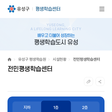
전체
YUSEONG,
A LIFELONG LEARNING CITY
배우고 더불어 성장하는
평생학습도시 유성
유성구 평생학습원
시설현황
전민평생학습센터
전민평생학습센터
지하
1층
2층