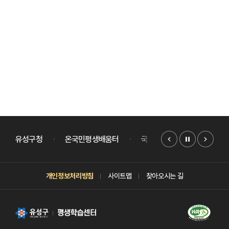
장애인화장실
(여),
엘리베이터,
계단,
남자화장실,
여자화장실,
유아공간,
모퉁이
어린이
배너모음
슬라이드
도서관이
유성구청
온국민평생배움터
국가평생교육진흥원
있습니다.
개인정보처리방침
사이트맵
찾아오시는 길