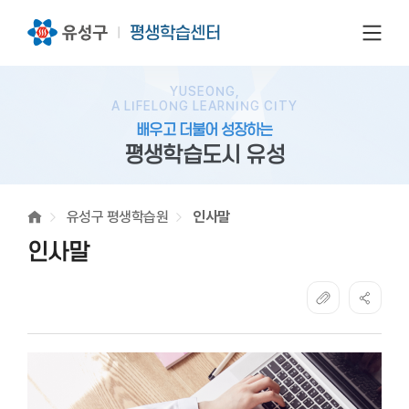
전체
YUSEONG,
A LIFELONG LEARNING CITY
배우고 더불어 성장하는
평생학습도시 유성
유성구 평생학습원
인사말
인사말