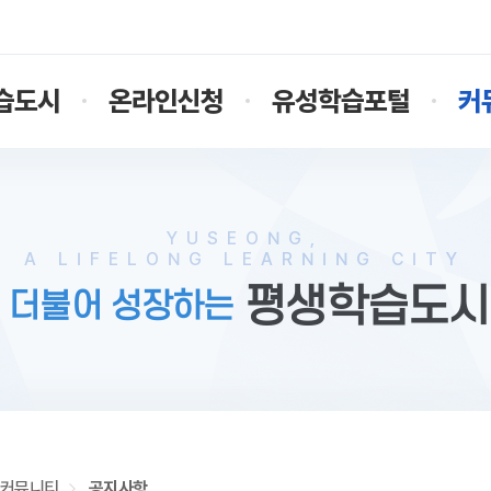
습도시
온라인신청
유성학습포털
커
YUSEONG,
A LIFELONG LEARNING CITY
평생학습도시
 더불어 성장하는
커뮤니티
공지사항