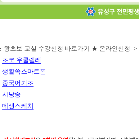
★
왕초보 교실 수강신청 바로가기
★ 온라인신청=>
.
초코 우쿨렐레
.
생활쏙스마트폰
.
중국어기초
.
시낭송
.
데생스케치