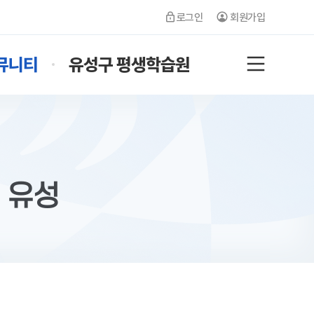
로그인
회원가입
뮤니티
유성구 평생학습원
전체메뉴
 유성