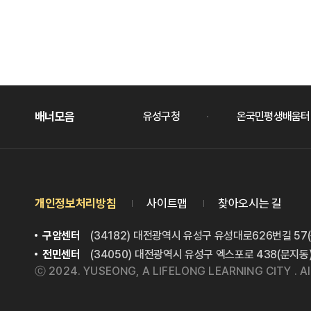
배너모음
슬라이드
배너모음
대전평생교육진흥원
유성구청
온국민평생배움터
개인정보처리방침
사이트맵
찾아오시는 길
구암센터
(34182) 대전광역시 유성구 유성대로626번길 57
전민센터
(34050) 대전광역시 유성구 엑스포로 438(문지동
ⓒ 2024. YUSEONG, A LIFELONG LEARNING CITY . All