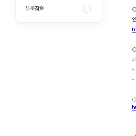
설문참여
○
인
h
○
페
-
-
○
h