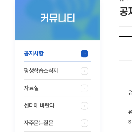
공
커뮤니티
공지사항
평생학습소식지
자료실
유
센터에 바란다
유
S
자주묻는질문