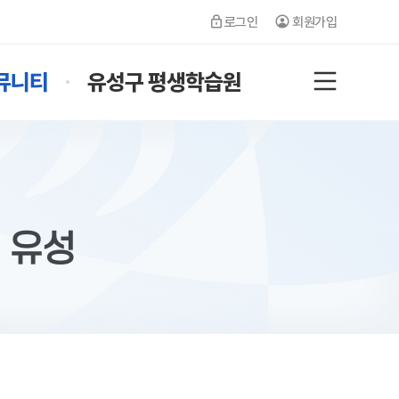
로그인
회원가입
뮤니티
유성구 평생학습원
전체메뉴
 유성