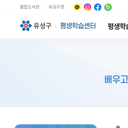
통합도서관
유성구청
평생학
배우고