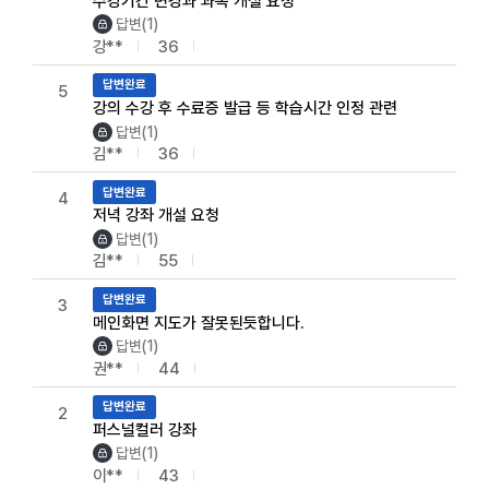
수강기간 변경과 과목 개설 요청
답변(1)
강**
36
답변완료
5
강의 수강 후 수료증 발급 등 학습시간 인정 관련
답변(1)
김**
36
답변완료
4
저녁 강좌 개설 요청
답변(1)
김**
55
답변완료
3
메인화면 지도가 잘못된듯합니다.
답변(1)
권**
44
답변완료
2
퍼스널컬러 강좌
답변(1)
이**
43