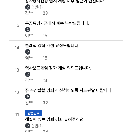
강사상시신청 임시 저장 이후 접근이 안됩니다.
답변(1)
김**
23
특공특강- 클래식 계속 부탁드립니다.
15
이**
15
클래식 강좌 개설 요청드립니다.
14
염**
15
역사보드게임 강좌 개설 의뢰드립니다.
13
김**
13
꼮 수강할할 강좌만 신청하도록 지도편달 바랍니다
12
김**
32
답변완료
11
해설이 있는 영화 강좌 늘려주세요
답변(1)
이**
34