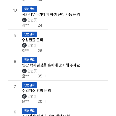
답변완료
10
사과나무아카데미 학생 신청 가능 문의
답변(1)
최**
24
답변완료
9
수강환불 문의
답변(1)
이**
26
답변완료
8
연간 학사일정을 홈피에 공지해 주세요
답변(1)
윤**
35
답변완료
7
수업취소 방법 문의
답변(1)
윤**
20
답변완료
6