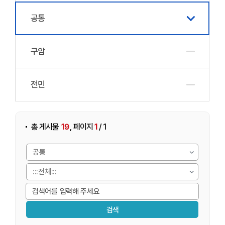
공통
구암
전민
게시물 검색
,
19
1
총 게시물
페이지
/ 1