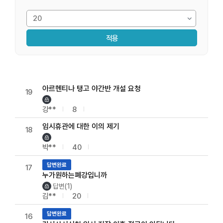
적용
센터에 바란다 목록으로 번호, 제목, 작성자, 조회수, 등록일로 나
아르헨티나 탱고 야간반 개설 요청
19
강**
8
임시휴관에 대한 이의 제기
18
박**
40
답변완료
17
누가원하는폐강입니까
답변(1)
김**
20
답변완료
16